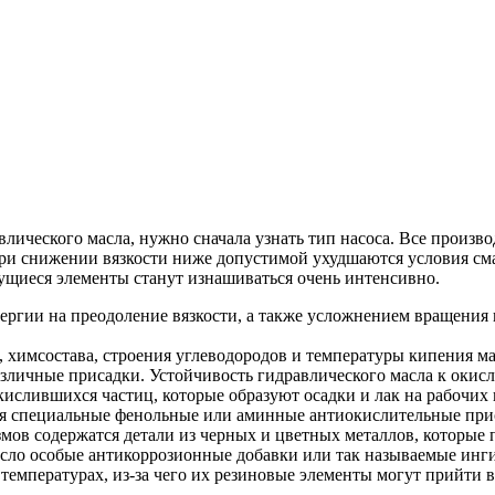
влического масла, нужно сначала узнать тип насоса. Все произв
ри снижении вязкости ниже допустимой ухудшаются условия смаз
трущиеся элементы станут изнашиваться очень интенсивно.
нергии на преодоление вязкости, а также усложнением вращения 
а, химсостава, строения углеводородов и температуры кипения 
азличные присадки. Устойчивость гидравлического масла к оки
кислившихся частиц, которые образуют осадки и лак на рабочих
ся специальные фенольные или аминные антиокислительные при
мов содержатся детали из черных и цветных металлов, которые
асло особые антикоррозионные добавки или так называемые инг
температурах, из-за чего их резиновые элементы могут прийти в