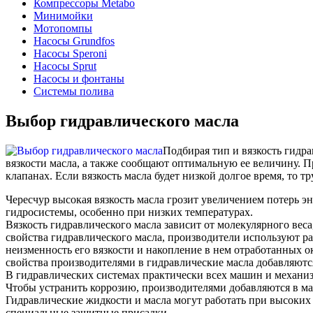
Компрессоры Metabo
Минимойки
Мотопомпы
Насосы Grundfos
Насосы Speroni
Насосы Sprut
Насосы и фонтаны
Системы полива
Выбор гидравлического масла
Подбирая тип и вязкость гидра
вязкости масла, а также сообщают оптимальную ее величину. П
клапанах. Если вязкость масла будет низкой долгое время, то 
Чересчур высокая вязкость масла грозит увеличением потерь э
гидросистемы, особенно при низких температурах.
Вязкость гидравлического масла зависит от молекулярного вес
свойства гидравлического масла, производители используют р
неизменность его вязкости и накопление в нем отработанных о
свойства производителями в гидравлические масла добавляют
В гидравлических системах практически всех машин и механиз
Чтобы устранить коррозию, производителями добавляются в м
Гидравлические жидкости и масла могут работать при высоких 
специальные защитные присадки.