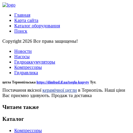
Главная
Карта сайта
Каталог оборудования
Поиск
Copyright 2026 Все права защищены!
Новости
Насосы
Гидроаккумуляторы
Компрессоры
Гидравлика
цегла Тернопільська
https://dimbud.if.ua/tsegla-kupyty
Тут.
Постачання якісної
керамічної цегли
в Тернопіль. Наші ціни
Вас приємно здивують. Продаж та доставка
Читаем также
Каталог
Компрессоры