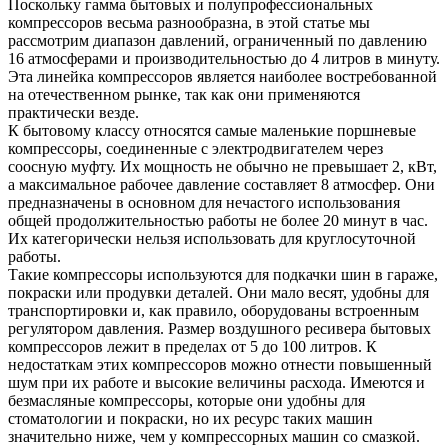
Поскольку гамма бытовых и полупрофессиональных
компрессоров весьма разнообразна, в этой статье мы
рассмотрим диапазон давлений, ограниченный по давлению
16 атмосферами и производительностью до 4 литров в минуту.
Эта линейка компрессоров является наиболее востребованной
на отечественном рынке, так как они применяются
практически везде.
К бытовому классу относятся самые маленькие поршневые
компрессоры, соединенные с электродвигателем через
соосную муфту. Их мощность не обычно не превышает 2, кВт,
а максимальное рабочее давление составляет 8 атмосфер. Они
предназначены в основном для нечастого использования
общей продолжительностью работы не более 20 минут в час.
Их категорически нельзя использовать для круглосуточной
работы.
Такие компрессоры используются для подкачки шин в гараже,
покраски или продувки деталей. Они мало весят, удобны для
транспортировки и, как правило, оборудованы встроенным
регулятором давления. Размер воздушного ресивера бытовых
компрессоров лежит в пределах от 5 до 100 литров. К
недостаткам этих компрессоров можно отнести повышенный
шум при их работе и высокие величины расхода. Имеются и
безмасляные компрессоры, которые они удобны для
стоматологии и покраски, но их ресурс таких машин
значительно ниже, чем у компрессорных машин со смазкой.